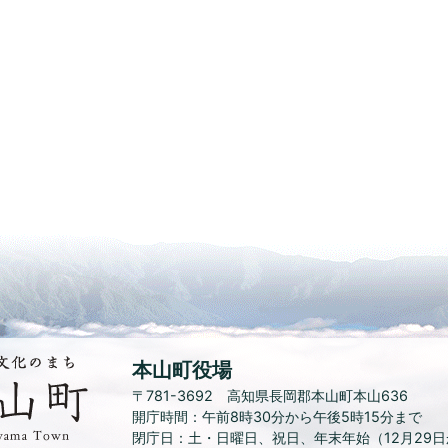
水
本山町役場
と
〒781-3692 高知県長岡郡本山町本山636
緑、
開庁時間：午前8時30分から午後5時15分まで
花
閉庁日：土・日曜日、祝日
、
年末年始（12月29
と