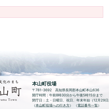
水
本山町役場
と
〒781-3692 高知県長岡郡本山町本山636
緑、
開庁時間：午前8時30分から午後5時15分まで
花
閉庁日：土・日曜日、祝日
、
年末年始（12月29
と
（
本山町役場への行き方
文
） （
電話番号一覧
）