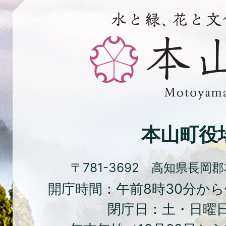
水
と
緑、
花
と
文
化
本山町役
の
ま
〒781-3692 高知県長岡
ち
開庁時間：午前8時30分から
本
閉庁日：土・日曜
山