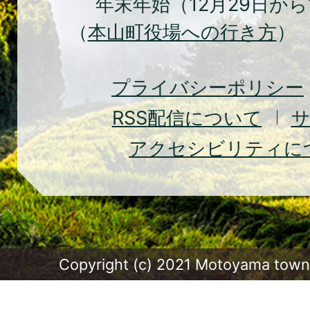
年末年始（12月29日から
町
（
本山町役場への行き方
） 
Moto
Town
プライバシーポリシー
RSS
配信について
アクセシビリティに
Copyright (c) 2021 Motoyama town.