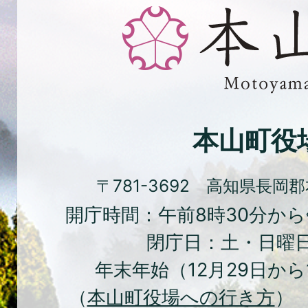
と
緑、
花
と
文
化
本山町役
の
ま
〒781-3692 高知県長岡
ち
開庁時間：午前8時30分から
本
閉庁日：土・日曜
山
年末年始（12月29日から
町
（
本山町役場への行き方
） 
Moto