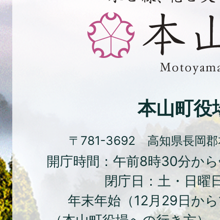
と
緑、
花
と
文
化
本山町役
の
ま
〒781-3692 高知県長岡
ち
開庁時間：午前8時30分から
本
閉庁日：土・日曜
山
年末年始（12月29日から
町