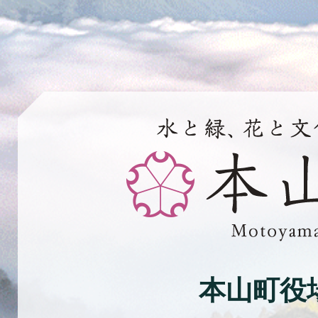
水
と
緑、
花
と
文
化
本山町役
の