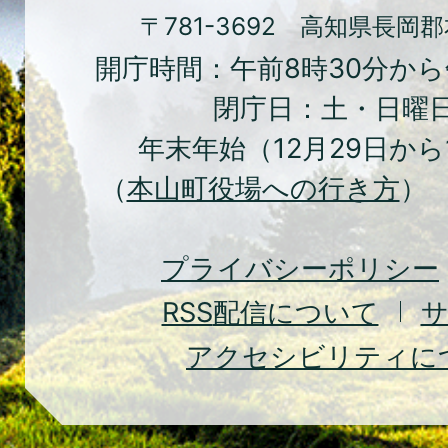
ま
〒781-3692 高知県長岡
ち
開庁時間：午前8時30分から
本
閉庁日：土・日曜
山
年末年始（12月29日から
町
（
本山町役場への行き方
） 
Moto
Town
プライバシーポリシー
RSS
配信について
アクセシビリティに