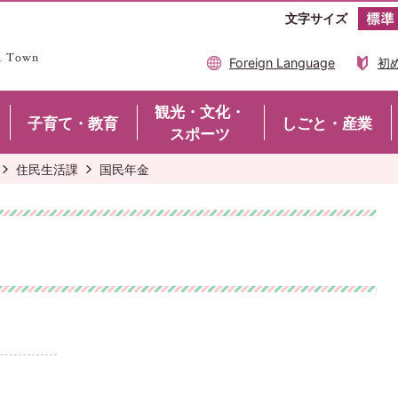
文字サイズ
Foreign Language
初
観光・文化・
子育て・教育
しごと・産業
スポーツ
住民生活課
国民年金