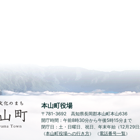
水
本山町役場
と
〒781-3692 高知県長岡郡本山町本山636
緑、
開庁時間：午前8時30分から午後5時15分まで
花
閉庁日：土・日曜日、祝日
、
年末年始（12月29
と
（
本山町役場への行き方
文
） （
電話番号一覧
）
化