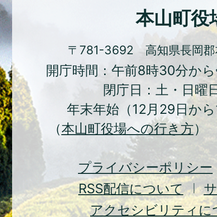
化
本山町役
の
ま
〒781-3692 高知県長岡
ち
開庁時間：午前8時30分から
本
閉庁日：土・日曜
山
年末年始（12月29日から
町
（
本山町役場への行き方
） 
Moto
Town
プライバシーポリシー
RSS
配信について
アクセシビリティに