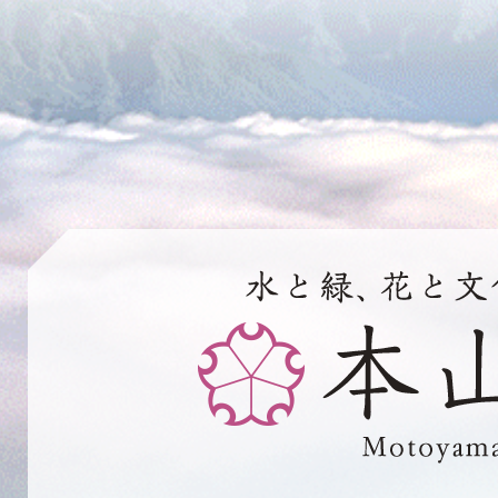
水
と
緑、
花
と
文