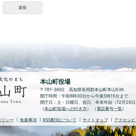
水
本山町役場
と
〒781-3692 高知県長岡郡本山町本山636
緑、
開庁時間：午前8時30分から午後5時15分まで
花
閉庁日：土・日曜日、祝日
、
年末年始（12月29
と
（
本山町役場への行き方
文
） （
電話番号一覧
）
化
ポリシー
免責事項
RSS
配信について
サイトマップ
アクセシビ
の
ま
ち