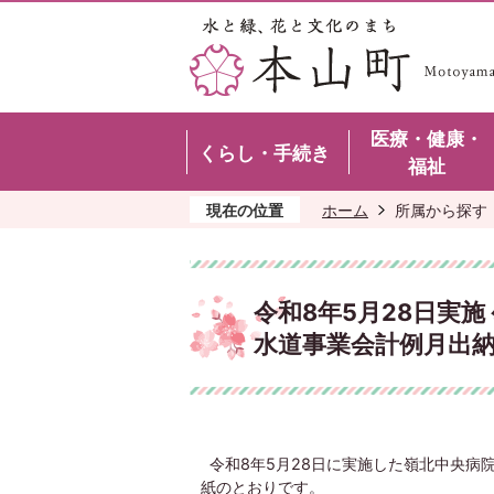
医療・健康・
くらし・手続き
福祉
現在の位置
ホーム
所属から探す
令和8年5月28日実
水道事業会計例月出納
令和8年5月28日に実施した嶺北中央病
紙のとおりです。