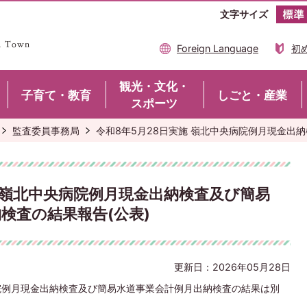
文字サイズ
Foreign Language
初
観光・文化・
子育て・教育
しごと・産業
スポーツ
監査委員事務局
令和8年5月28日実施 嶺北中央病院例月現金出
施 嶺北中央病院例月現金出納検査及び簡易
検査の結果報告(公表)
更新日：2026年05月28日
院例月現金出納検査及び簡易水道事業会計例月出納検査の結果は別