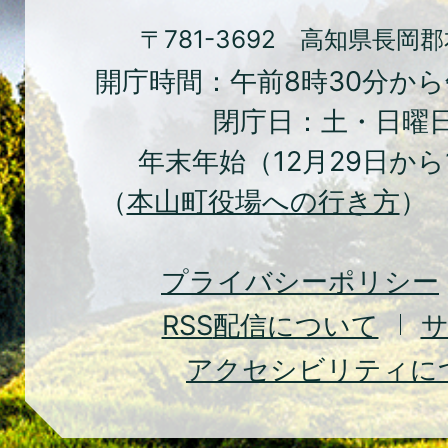
の
ま
〒781-3692 高知県長岡
ち
開庁時間：午前8時30分から
本
閉庁日：土・日曜
山
年末年始（12月29日から
町
（
本山町役場への行き方
） 
Moto
Town
プライバシーポリシー
RSS
配信について
アクセシビリティに