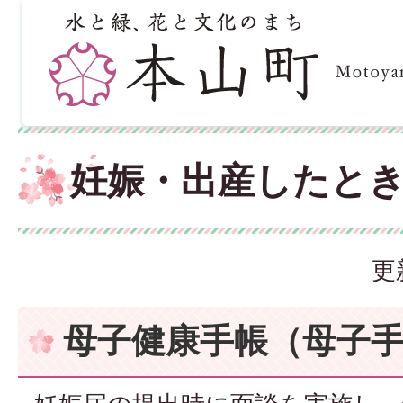
妊娠・出産したと
更
母子健康手帳（母子