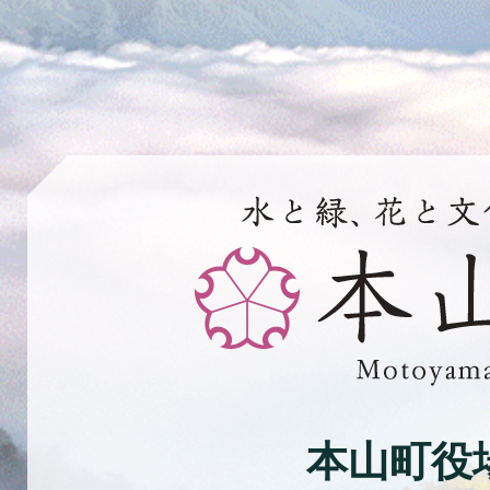
水
と
緑、
花
と
文
化
本山町役