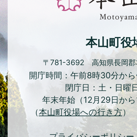
花
と
文
化
本山町役
の
ま
〒781-3692 高知県長岡
ち
開庁時間：午前8時30分から
本
閉庁日：土・日曜
山
年末年始（12月29日から
町
（
本山町役場への行き方
） 
Moto
Town
プライバシーポリシー