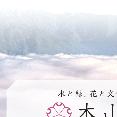
水
と
緑、