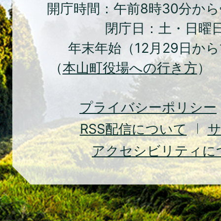
ち
開庁時間：午前8時30分から
本
閉庁日：土・日曜
山
年末年始（12月29日から
町
（
本山町役場への行き方
） 
Moto
Town
プライバシーポリシー
RSS
配信について
アクセシビリティに