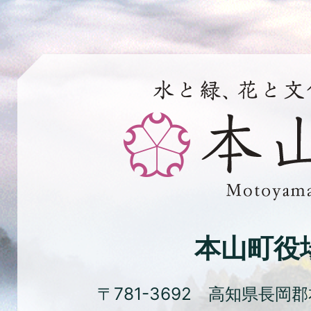
水
と
緑、
花
と
文
化
本山町役
の
ま
〒781-3692 高知県長岡