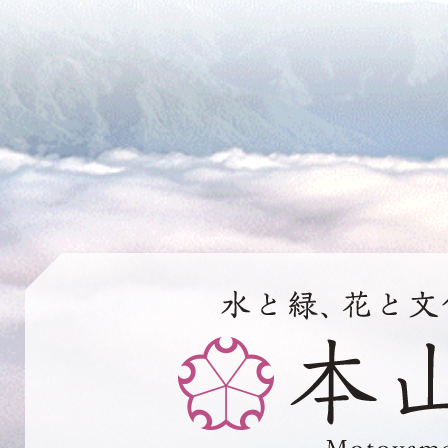
水
と
緑、
花