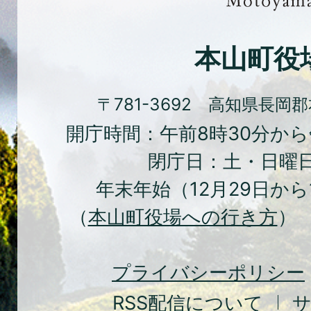
と
文
化
本山町役
の
ま
〒781-3692 高知県長岡
ち
開庁時間：午前8時30分から
本
閉庁日：土・日曜
山
年末年始（12月29日から
町
（
本山町役場への行き方
） 
Moto
Town
プライバシーポリシー
RSS
配信について