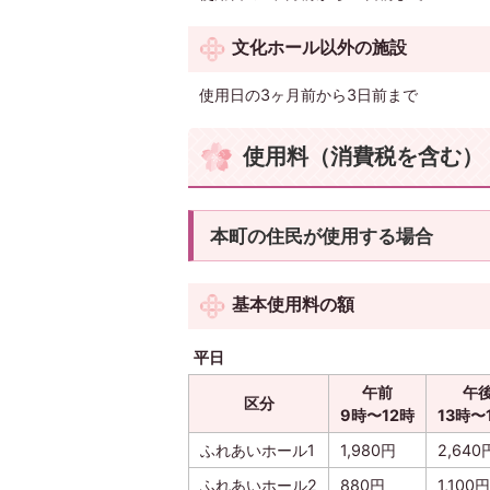
文化ホール以外の施設
使用日の3ヶ月前から3日前まで
使用料（消費税を含む）
本町の住民が使用する場合
基本使用料の額
平日
午前
午
区分
9時〜12時
13時〜
ふれあいホール1
1,980円
2,640
ふれあいホール2
880円
1,100円