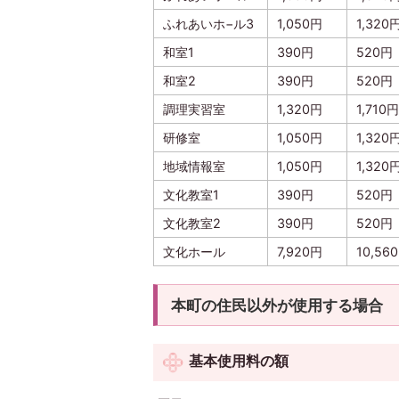
ふれあいホ−ル3
1,050円
1,320
和室1
390円
520円
和室2
390円
520円
調理実習室
1,320円
1,710円
研修室
1,050円
1,320
地域情報室
1,050円
1,320
文化教室1
390円
520円
文化教室2
390円
520円
文化ホール
7,920円
10,56
本町の住民以外が使用する場合
基本使用料の額