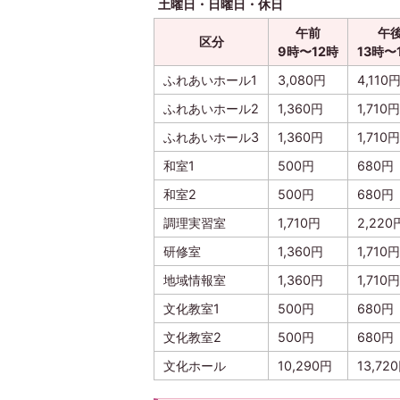
土曜日・日曜日・休日
午前
午
区分
9時〜12時
13時〜
ふれあいホール1
3,080円
4,110
ふれあいホール2
1,360円
1,710円
ふれあいホール3
1,360円
1,710円
和室1
500円
680円
和室2
500円
680円
調理実習室
1,710円
2,220
研修室
1,360円
1,710円
地域情報室
1,360円
1,710円
文化教室1
500円
680円
文化教室2
500円
680円
文化ホール
10,290円
13,72