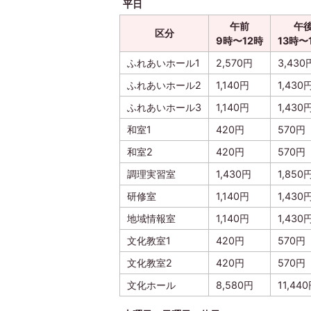
平日
午前
午
区分
9時〜12時
13時〜
ふれあいホール1
2,570円
3,430
ふれあいホール2
1,140円
1,430
ふれあいホール3
1,140円
1,430
和室1
420円
570円
和室2
420円
570円
調理実習室
1,430円
1,850
研修室
1,140円
1,430
地域情報室
1,140円
1,430
文化教室1
420円
570円
文化教室2
420円
570円
文化ホール
8,580円
11,44