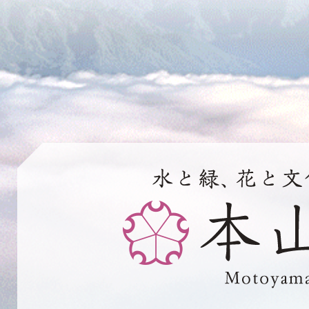
水
と
緑、
花
と
文