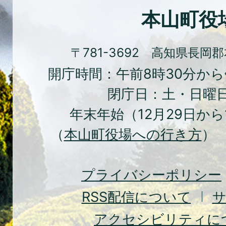
化
本山町役
の
ま
〒781-3692 高知県長岡
ち
開庁時間：午前8時30分から
本
閉庁日：土・日曜
山
年末年始（12月29日から
町
（
本山町役場への行き方
） 
Moto
Town
プライバシーポリシー
RSS
配信について
アクセシビリティに