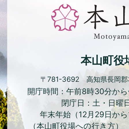
と
緑、
花
と
文
化
本山町役
の
ま
〒781-3692 高知県長岡
ち
開庁時間：午前8時30分から
本
閉庁日：土・日曜
山
年末年始（12月29日から
町
（
本山町役場への行き方
） 