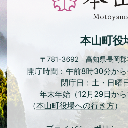
花
と
文
化
本山町役
の
ま
〒781-3692 高知県長岡
ち
開庁時間：午前8時30分から
本
閉庁日：土・日曜
山
年末年始（12月29日から
町
（
本山町役場への行き方
） 
Moto
Town