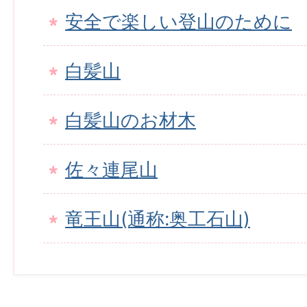
安全で楽しい登山のために
白髪山
白髪山のお材木
佐々連尾山
竜王山(通称:奥工石山)