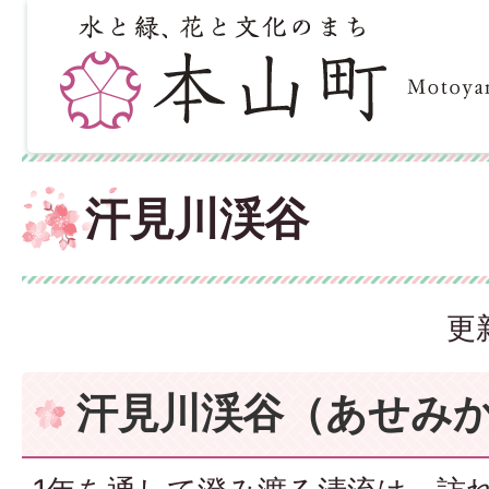
汗見川渓谷
更
汗見川渓谷（あせみ