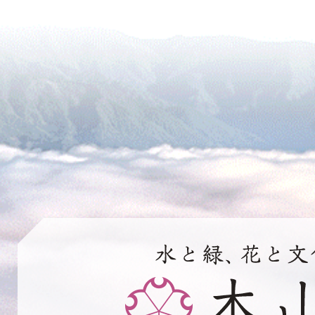
水
と
緑、