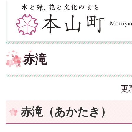
赤滝
更
赤滝（あかたき）