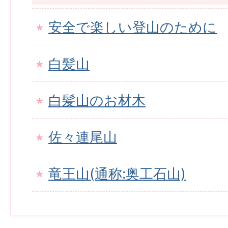
安全で楽しい登山のために
白髪山
白髪山のお材木
佐々連尾山
竜王山(通称:奥工石山)