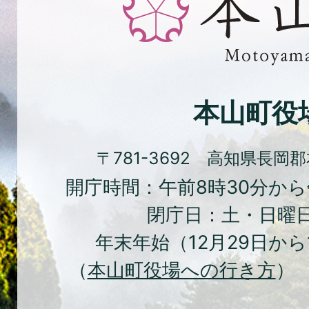
緑、
花
と
文
化
本山町役
の
ま
〒781-3692 高知県長岡
ち
開庁時間：午前8時30分から
本
閉庁日：土・日曜
山
年末年始（12月29日から
町
（
本山町役場への行き方
） 
Moto
Town