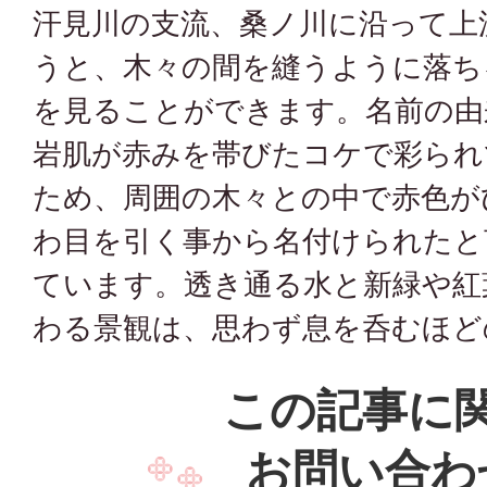
汗見川の支流、桑ノ川に沿って上
うと、木々の間を縫うように落ち
を見ることができます。名前の由
岩肌が赤みを帯びたコケで彩られ
ため、周囲の木々との中で赤色が
わ目を引く事から名付けられたと
ています。透き通る水と新緑や紅
わる景観は、思わず息を呑むほど
この記事に
お問い合わ