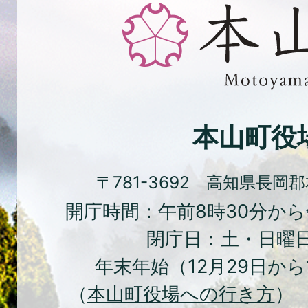
と
緑、
花
と
文
化
本山町役
の
ま
〒781-3692 高知県長岡
ち
開庁時間：午前8時30分から
本
閉庁日：土・日曜
山
年末年始（12月29日から
町
（
本山町役場への行き方
） 
Moto