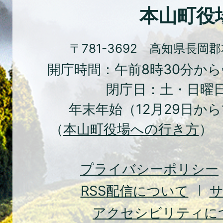
化
本山町役
の
ま
〒781-3692 高知県長岡
ち
開庁時間：午前8時30分から
本
閉庁日：土・日曜
山
年末年始（12月29日から
町
（
本山町役場への行き方
） 
Moto
Town
プライバシーポリシー
RSS
配信について
アクセシビリティに