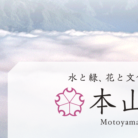
水
と
緑、
花
と
文