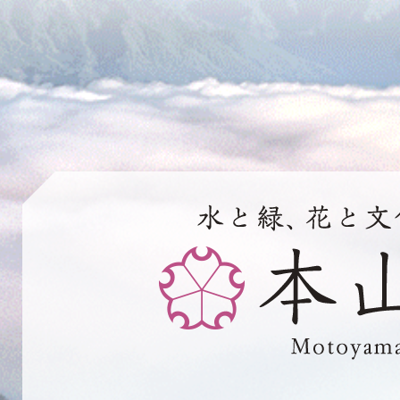
水
と
緑、
花
と
文