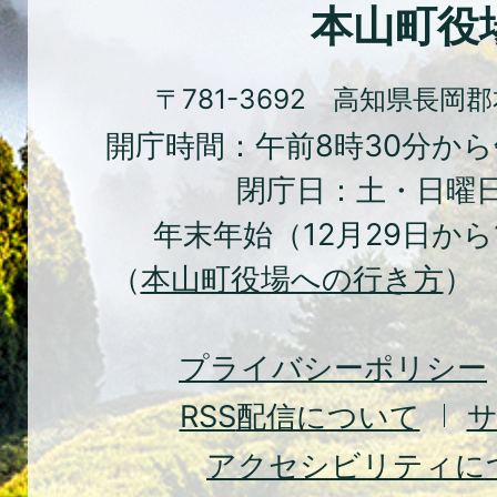
化
本山町役
の
ま
〒781-3692 高知県長岡
ち
開庁時間：午前8時30分から
本
閉庁日：土・日曜
山
年末年始（12月29日から
町
（
本山町役場への行き方
） 
Moto
Town
プライバシーポリシー
RSS
配信について
アクセシビリティに