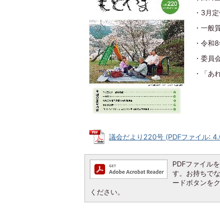
・3月
・一般
・令和
・委員
・「あ
議会だより220号 (PDFファイル: 4.
PDFファイルを閲
す。お持ちでない方
ードボタンを
ください。