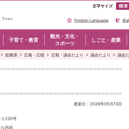
文字サイズ
Foreign Language
初
観光・文化・
子育て・教育
しごと・産業
スポーツ
総務課
広報・広聴
広報・議会だより
議会だより
議会だ
更新日：2026年05月13日
り220号
主な内容