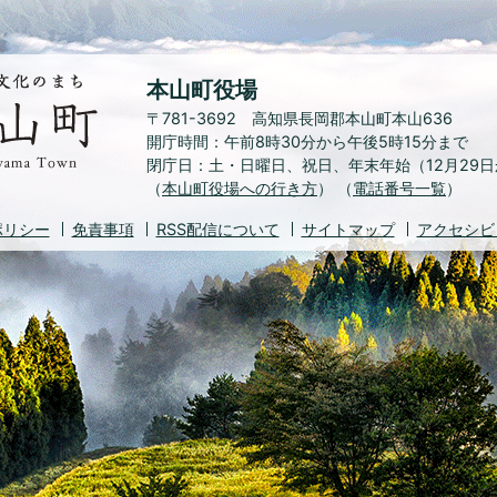
水
本山町役場
と
〒781-3692 高知県長岡郡本山町本山636
緑、
開庁時間：午前8時30分から午後5時15分まで
花
閉庁日：土・日曜日、祝日
、
年末年始（12月29
と
（
本山町役場への行き方
文
） （
電話番号一覧
）
化
ポリシー
免責事項
RSS
配信について
サイトマップ
アクセシビ
の
ま
ち
本
山
町
Motoyama
Town