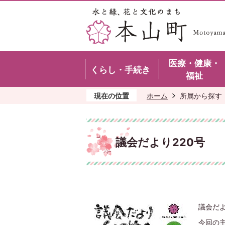
医療・健康・
くらし・手続き
福祉
現在の位置
ホーム
所属から探す
議会だより220号
議会だよ
今回の