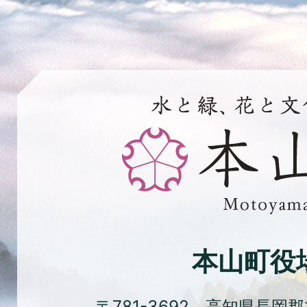
水
と
緑、
花
と
文
化
本山町役
の
ま
〒781-3692 高知県長岡