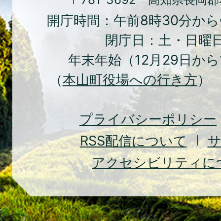
ち
開庁時間：午前8時30分から
本
閉庁日：土・日曜
山
年末年始（12月29日から
町
（
本山町役場への行き方
） 
Moto
Town
プライバシーポリシー
RSS
配信について
アクセシビリティに