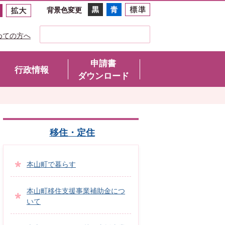
背景色変更
めての方へ
申請書
行政情報
ダウンロード
移住・定住
本山町で暮らす
本山町移住支援事業補助金につ
いて