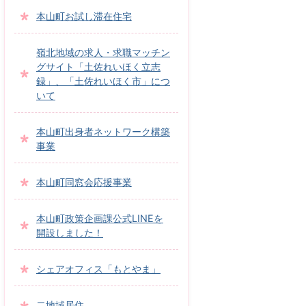
本山町お試し滞在住宅
嶺北地域の求人・求職マッチン
グサイト「土佐れいほく立志
録」、「土佐れいほく市」につ
いて
本山町出身者ネットワーク構築
事業
本山町同窓会応援事業
本山町政策企画課公式LINEを
開設しました！
シェアオフィス「もとやま」
二地域居住