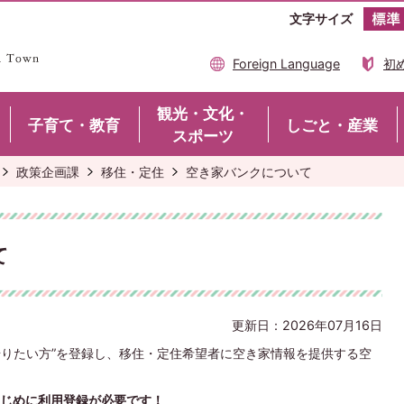
文字サイズ
Foreign Language
初
観光・文化・
子育て・教育
しごと・産業
スポーツ
政策企画課
移住・定住
空き家バンクについて
て
更新日：2026年07月16日
借りたい方”を登録し、移住・定住希望者に空き家情報を提供する空
じめに利用登録が必要です！