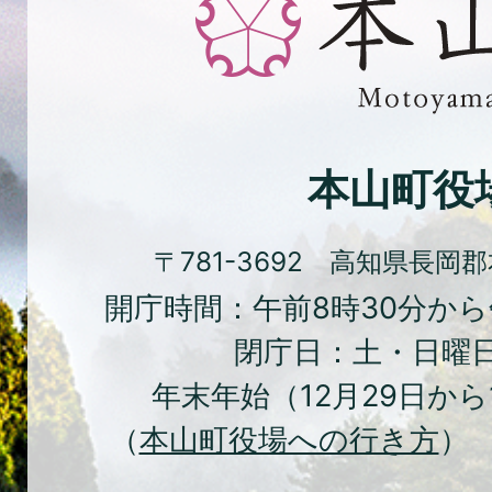
緑、
花
と
文
化
本山町役
の
ま
〒781-3692 高知県長岡
ち
開庁時間：午前8時30分から
本
閉庁日：土・日曜
山
年末年始（12月29日から
町
（
本山町役場への行き方
） 
Moto
Town